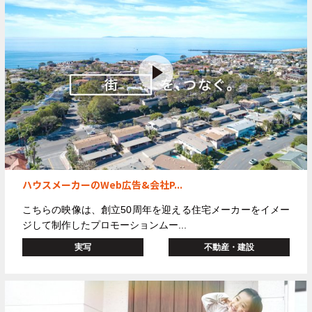
ハウスメーカーのWeb広告&会社P...
こちらの映像は、創立
50
周年を迎える住宅メーカーをイメー
ジして制作したプロモーションムー...
実写
不動産・建設