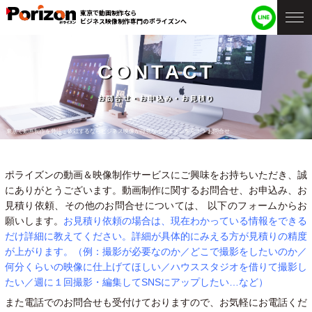
東京で動画制作なら
ビジネス映像制作専門のポライズンへ
CONTACT
お問合せ・お申込み・お見積り
東京で動画制作を外注・依頼するならビジネス映像が得意なポライズン東京！
>
お問合せ
ポライズンの動画＆映像制作サービスにご興味をお持ちいただき、誠
にありがとうございます。動画制作に関するお問合せ、お申込み、お
見積り依頼、その他のお問合せについては、 以下のフォームからお
願いします。
お見積り依頼の場合は、現在わかっている情報をできる
だけ詳細に教えてください。詳細が具体的にみえる方が見積りの精度
が上がります。（例：撮影が必要なのか／どこで撮影をしたいのか／
何分くらいの映像に仕上げてほしい／ハウススタジオを借りて撮影し
たい／週に１回撮影・編集してSNSにアップしたい…など）
また電話でのお問合せも受付けておりますので、お気軽にお電話くだ