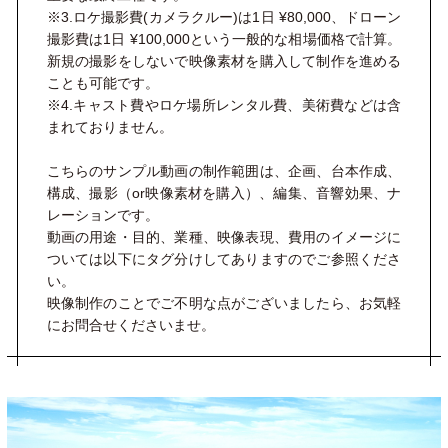
※3.ロケ撮影費(カメラクルー)は1日 ¥80,000、ドローン
撮影費は1日 ¥100,000という一般的な相場価格で計算。
新規の撮影をしないで
映像素材を購入して制作を進める
ことも可能です。
※
4.
キャスト費やロケ場所レンタル費、美術費などは含
まれておりません。
こちらのサンプル動画の制作範囲は、企画、台本作成、
構成、撮影（
or
映像素材を購入）、編集、音響効果、ナ
レーションです。
動画の用途・目的、業種、映像表現、費用のイメージに
ついては以下にタグ分けしてありますのでご参照くださ
い。
映像制作のことでご不明な点がございましたら、お気軽
にお問合せくださいませ。