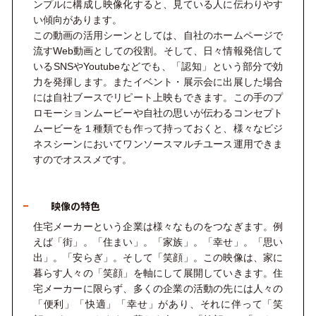
ンプルに構成し映像化すると、見ている人に伝わりやす
い傾向があります。
この動画の活用シーンとしては、自社のホームページで
流す
Web
動画としての役割。そして、日々情報発信して
いる
SNS
や
Youtube
などでも、「認知」という部分で効
力を発揮します。またイベント・展示会に出展した場合
には自社ブースでリピート上映もできます。この手のプ
ロモーションムービーや自社の思いが伝わるコンセプト
ムービーを１種類でも作って持っておくと、様々なビジ
ネスシーンにおいてワンソースマルチユース運用できま
すのでオススメです。
映像の特色
住宅メーカーという企業は様々なものをつなぎます。例
えば「街」。「住まい」。「家族」。「幸せ」。「思い
出」。「安らぎ」。そして「笑顔」。この映像は、家に
暮らす人々の「笑顔」を軸にして展開していきます。住
宅メーカーに限らず、多くの企業の活動の先には人々の
「便利」「快適」「幸せ」があり、それに伴って「笑