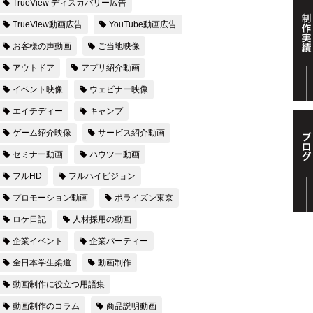
TrueView ディスカバリー広告
TrueView動画広告
YouTube動画広告
お客様の声動画
ご当地映像
アウトドア
アプリ紹介動画
イベント映像
ウェビナー映像
エイチディー
キャンプ
ゲーム紹介映像
サービス紹介動画
セミナー動画
ハウツー動画
フルHD
フルハイビジョン
プロモーション動画
ポライズン東京
ロケ日記
人材採用の動画
企業イベント
企業パーティー
全日本学生柔道
動画制作
動画制作に役立つ用語集
動画制作のコラム
商品説明動画