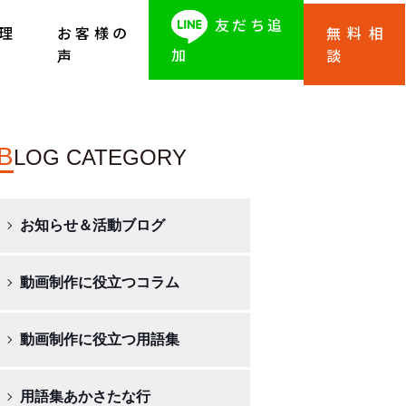
友だち追
理
お客様の
無料相
加
声
談
B
LOG CATEGORY
お知らせ＆活動ブログ
動画制作に役立つコラム
動画制作に役立つ用語集
用語集あかさたな行