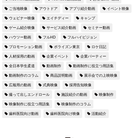
ご当地映像
アウトドア
アプリ紹介動画
イベント映像
ウェビナー映像
エイチディー
キャンプ
ゲーム紹介映像
サービス紹介動画
セミナー動画
ハウツー動画
フルHD
フルハイビジョン
プロモーション動画
ポライズン東京
ロケ日記
人材採用の動画
企業イベント
企業パーティー
全日本学生柔道
動画制作
動画制作に役立つ用語集
動画制作のコラム
商品説明動画
展示会での上映映像
広報用の動画
式典映像
採用告知映像
撮って出しエンドロール
施設紹介の動画
映像制作
映像制作に役立つ用語集
映像制作のコラム
歯科医院向け動画
歯科医院向け映像
活動紹介