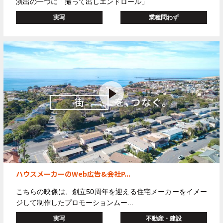
演出の一つに
「撮って出しエンドロール」
実写
業種問わず
ハウスメーカーのWeb広告&会社P...
こちらの映像は、創立
50
周年を迎える住宅メーカーをイメー
ジして制作したプロモーションムー...
実写
不動産・建設