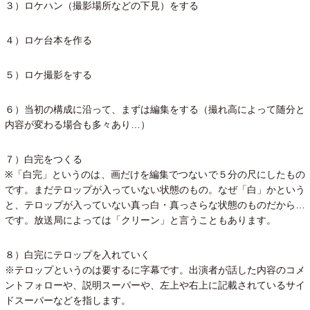
３）ロケハン（撮影場所などの下見）をする
４）ロケ台本を作る
５）ロケ撮影をする
６）当初の構成に沿って、まずは編集をする（撮れ高によって随分と
内容が変わる場合も多々あり…）
７）白完をつくる
※「白完」というのは、画だけを編集でつないで５分の尺にしたもの
です。まだテロップが入っていない状態のもの。なぜ「白」かという
と、テロップが入っていない真っ白・真っさらな状態のものだから…
です。放送局によっては「クリーン」と言うこともあります。
８）白完にテロップを入れていく
※テロップというのは要するに字幕です。出演者が話した内容のコメ
ントフォローや、説明スーパーや、左上や右上に記載されているサイ
ドスーパーなどを指します。