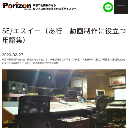
東京で動画制作なら
ビジネス映像制作専門のポライズンへ
SE/エスイー（あ行｜動画制作に役立つ
用語集）
2020-02-27
東京で動画制作を外注・依頼するならビジネス映像が得意なポライズン東京！
>
動画制作に役立つ用語集
>
用語集あかさ
たな行
>
SE/エスイー（あ行｜動画制作に役立つ用語集）